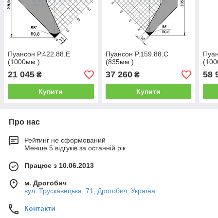
Пуансон P.422.88.E
Пуансон P.159.88.C
Пуан
(1000мм.)
(835мм.)
(100
21 045
37 260
58 
₴
₴
Купити
Купити
Про нас
Рейтинг не сформований
Менше 5 відгуків за останній рік
Працює з 10.06.2013
м. Дрогобич
вул. Трускавецька, 71, Дрогобич, Україна
Контакти