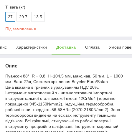
Т. вага (кг)
27
29.7
13.5
Під замовлення
пис
Характеристики
Доставка
Оплата
Умови пове
Опис
Пуансон 88°, R = 0,8, H=104,5 мм, макс.нав. 50 т/м, L = 1000
мм. Вага 27кг, Система кріплення Beyeler Euro/Safan.
Ціна вказана в гривнях з урахуванням НДС 20%.
Інструмент виготовлений з - низьколегованої імпортної
інструментальної сталі високої якості 42CrMo4 (термічно
покращеної 945-1150N/mm2). Індукційна термообробка
робочої зони, твердість 56-58HRc (2070-2180N/mm2). Зона
термообробки виділена на ескізах інструменту темнішим
відтінком. Всі кріпильні, стикувальні та рабочі поверхні
інструменту прецизійно шліфовані. Інструмент марований
лазером з нанесенням моделі, основних параметрів,