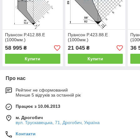
Пуансон P.412.88.E
Пуансон P.423.88.E
Пуан
(1000мм.)
(1000мм.)
(100
58 995
21 045
36 
₴
₴
Купити
Купити
Про нас
Рейтинг не сформований
Менше 5 відгуків за останній рік
Працює з 10.06.2013
м. Дрогобич
вул. Трускавецька, 71, Дрогобич, Україна
Контакти