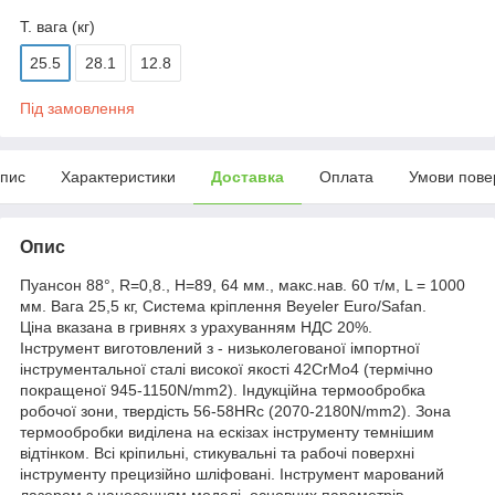
Т. вага (кг)
25.5
28.1
12.8
Під замовлення
пис
Характеристики
Доставка
Оплата
Умови пове
Опис
Пуансон 88°, R=0,8., H=89, 64 мм., макс.нав. 60 т/м, L = 1000
мм. Вага 25,5 кг, Система кріплення Beyeler Euro/Safan.
Ціна вказана в гривнях з урахуванням НДС 20%.
Інструмент виготовлений з - низьколегованої імпортної
інструментальної сталі високої якості 42CrMo4 (термічно
покращеної 945-1150N/mm2). Індукційна термообробка
робочої зони, твердість 56-58HRc (2070-2180N/mm2). Зона
термообробки виділена на ескізах інструменту темнішим
відтінком. Всі кріпильні, стикувальні та рабочі поверхні
інструменту прецизійно шліфовані. Інструмент марований
лазером з нанесенням моделі, основних параметрів,