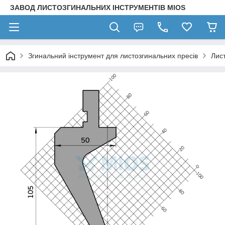
ЗАВОД ЛИСТОЗГИНАЛЬНИХ ІНСТРУМЕНТІВ MIOS
Згинальний інструмент для листозгинальних пресів
Лис