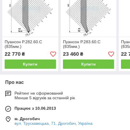
Пуансон P.282.60.C
Пуансон P.283.60.C
Пуан
(835мм.)
(835мм.)
(835
22 770
23 460
22 
₴
₴
Купити
Купити
Про нас
Рейтинг не сформований
Менше 5 відгуків за останній рік
Працює з 10.06.2013
м. Дрогобич
вул. Трускавецька, 71, Дрогобич, Україна