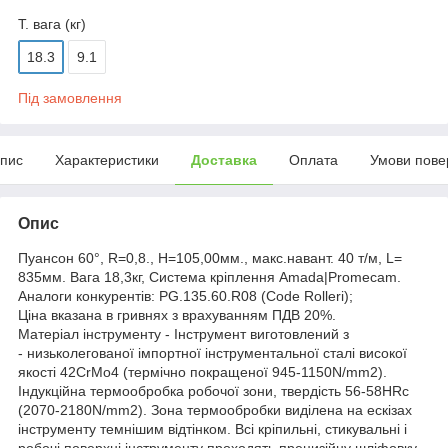
Т. вага (кг)
18.3
9.1
Під замовлення
пис
Характеристики
Доставка
Оплата
Умови пове
Опис
Пуансон 60°, R=0,8., H=105,00мм., макс.навант. 40 т/м, L=
835мм. Вага 18,3кг, Система кріплення Amada|Promecam.
Аналоги конкурентів: PG.135.60.R08 (Code Rolleri);
Ціна вказана в гривнях з врахуванням ПДВ 20%.
Матеріал інструменту - Інструмент виготовлений з
- низьколегованої імпортної інструментальної сталі високої
якості 42CrMo4 (термічно покращеної 945-1150N/mm2).
Індукційна термообробка робочої зони, твердість 56-58HRc
(2070-2180N/mm2). Зона термообробки виділена на ескізах
інструменту темнішим відтінком. Всі кріпильні, стикувальні і
робочі поверхні інструменту проходять прецизійну шліфовку.