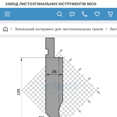
ЗАВОД ЛИСТОЗГИНАЛЬНИХ ІНСТРУМЕНТІВ MIOS
Згинальний інструмент для листозгинальних пресів
Лис