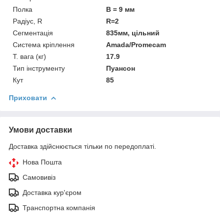
Полка
B = 9 мм
Радіус, R
R=2
Сегментація
835мм, цільний
Система кріплення
Amada/Promecam
Т. вага (кг)
17.9
Тип інструменту
Пуансон
Кут
85
Приховати
Умови доставки
Доставка здійснюється тільки по передоплаті.
Нова Пошта
Самовивіз
Доставка кур'єром
Транспортна компанія