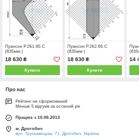
Пуансон P.261.85.C
Пуансон P.262.85.C
Пуан
(835мм.)
(835мм.)
(835
18 630
18 630
14 
₴
₴
Купити
Купити
Про нас
Рейтинг не сформований
Менше 5 відгуків за останній рік
Працює з 10.06.2013
м. Дрогобич
вул. Трускавецька, 71, Дрогобич, Україна