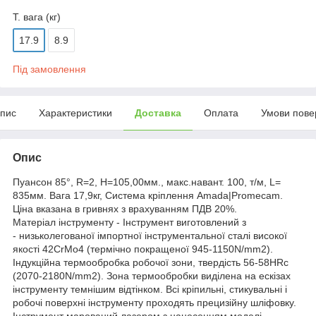
Т. вага (кг)
17.9
8.9
Під замовлення
пис
Характеристики
Доставка
Оплата
Умови пове
Опис
Пуансон 85°, R=2, H=105,00мм., макс.навант. 100, т/м, L=
835мм. Вага 17,9кг, Система кріплення Amada|Promecam.
Ціна вказана в гривнях з врахуванням ПДВ 20%.
Матеріал інструменту - Інструмент виготовлений з
- низьколегованої імпортної інструментальної сталі високої
якості 42CrMo4 (термічно покращеної 945-1150N/mm2).
Індукційна термообробка робочої зони, твердість 56-58HRc
(2070-2180N/mm2). Зона термообробки виділена на ескізах
інструменту темнішим відтінком. Всі кріпильні, стикувальні і
робочі поверхні інструменту проходять прецизійну шліфовку.
Інструмент марований лазером з нанесенням моделі,