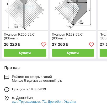
Пуансон P.200.88.C
Пуансон P.159.88.C
Пуан
(835мм.)
(835мм.)
(835
26 220
37 260
27 
₴
₴
Купити
Купити
Про нас
Рейтинг не сформований
Менше 5 відгуків за останній рік
Працює з 10.06.2013
м. Дрогобич
вул. Трускавецька, 71, Дрогобич, Україна