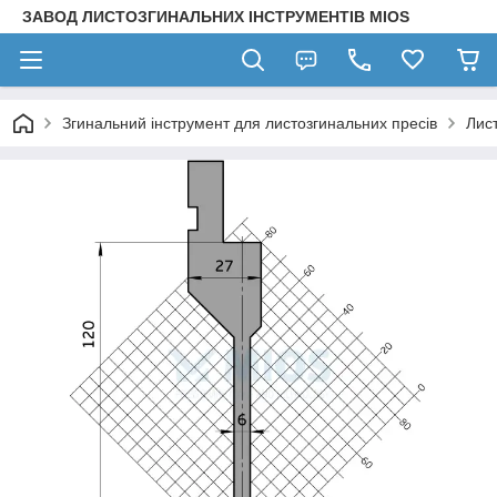
ЗАВОД ЛИСТОЗГИНАЛЬНИХ ІНСТРУМЕНТІВ MIOS
Згинальний інструмент для листозгинальних пресів
Лис