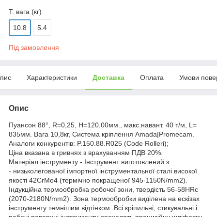
Т. вага (кг)
10.8
5.4
Під замовлення
пис
Характеристики
Доставка
Оплата
Умови пове
Опис
Пуансон 88°, R=0,25, H=120,00мм., макс.навант. 40 т/м, L=
835мм. Вага 10,8кг, Система кріплення Amada|Promecam.
Аналоги конкурентів: P.150.88.R025 (Code Rolleri);
Ціна вказана в гривнях з врахуванням ПДВ 20%.
Матеріал інструменту - Інструмент виготовлений з
- низьколегованої імпортної інструментальної сталі високої
якості 42CrMo4 (термічно покращеної 945-1150N/mm2).
Індукційна термообробка робочої зони, твердість 56-58HRc
(2070-2180N/mm2). Зона термообробки виділена на ескізах
інструменту темнішим відтінком. Всі кріпильні, стикувальні і
робочі поверхні інструменту проходять прецизійну шліфовку.