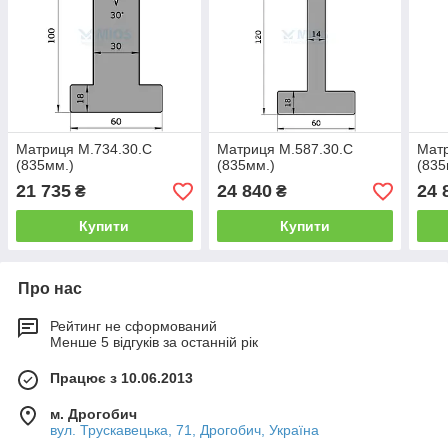
Матриця M.734.30.C
Матриця M.587.30.C
Матр
(835мм.)
(835мм.)
(835
21 735
24 840
24 
₴
₴
Купити
Купити
Про нас
Рейтинг не сформований
Менше 5 відгуків за останній рік
Працює з 10.06.2013
м. Дрогобич
вул. Трускавецька, 71, Дрогобич, Україна