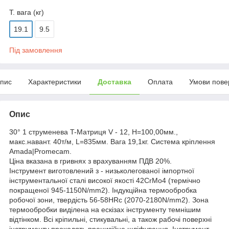
Т. вага (кг)
19.1
9.5
Під замовлення
пис
Характеристики
Доставка
Оплата
Умови пове
Опис
30° 1 струменева T-Матриця V - 12, H=100,00мм.,
макс.навант. 40т/м, L=835мм. Вага 19,1кг. Система кріплення
Amada|Promecam.
Ціна вказана в гривнях з врахуванням ПДВ 20%.
Інструмент виготовлений з - низьколегованої імпортної
інструментальної сталі високої якості 42CrMo4 (термічно
покращеної 945-1150N/mm2). Індукційна термообробка
робочої зони, твердість 56-58HRc (2070-2180N/mm2). Зона
термообробки виділена на ескізах інструменту темнішим
відтінком. Всі кріпильні, стикувальні, а також рабочі поверхні
інструменту проходять прецизійне шліфування. Інструмент