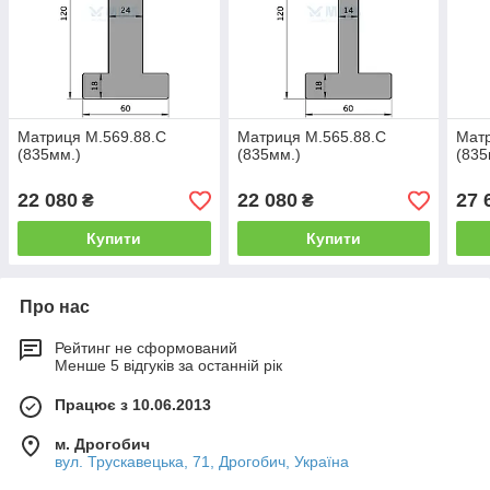
Матриця M.569.88.C
Матриця M.565.88.C
Матр
(835мм.)
(835мм.)
(835
22 080
22 080
27 
₴
₴
Купити
Купити
Про нас
Рейтинг не сформований
Менше 5 відгуків за останній рік
Працює з 10.06.2013
м. Дрогобич
вул. Трускавецька, 71, Дрогобич, Україна