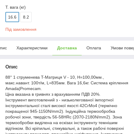
Т. вага (кг)
16.6
8.2
Під замовлення
пис
Характеристики
Доставка
Оплата
Умови пове
Опис
88° 1 струменева T-Матриця V - 10, H=100,00мм.,
макс.навант. 100т/м, L=835мм. Вага 16,6кг. Система кріплення
Amada|Promecam.
Ціна вказана в гривнях з врахуванням ПДВ 20%.
Інструмент виготовлений з - низьколегованої імпортної
інструментальної сталі високої якості 42CrMo4 (термічно
покращеної 945-1150N/mm2). Індукційна термообробка
робочої зони, твердість 56-58HRc (2070-2180N/mm2). Зона
термообробки виділена на ескізах інструменту темнішим
відтінком. Всі кріпильні, стикувальні, а також рабочі поверхні
інструменту проходять прецизійне шліфування. Інструмент