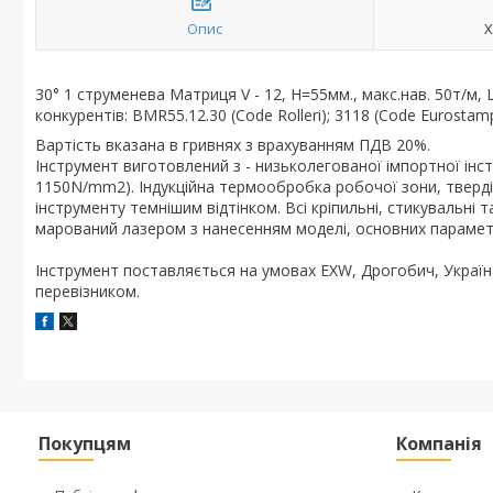
Опис
Х
30° 1 струменева Матриця V - 12, H=55мм., макс.нав. 50т/м, 
конкурентів: BMR55.12.30 (Code Rolleri); 3118 (Code Eurostam
Вартість вказана в гривнях з врахуванням ПДВ 20%.
Інструмент виготовлений з - низьколегованої імпортної інс
1150N/mm2). Індукційна термообробка робочої зони, тверді
інструменту темнішим відтінком. Всі кріпильні, стикувальні 
марований лазером з нанесенням моделі, основних парамет
Інструмент поставляється на умовах EXW, Дрогобич, Україна
перевізником.
Покупцям
Компанія