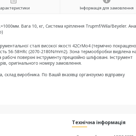
арактеристики
Інформація для замовлення
L=1000мм. Вага 10, кг, Система кріплення Trupmf/Wila/Beyeler. Ан
p)
трументальної сталі високої якості 42CrMo4 (термічно покращено
сть 56-58HRc (2070-2180N/mm2). Зона термообробки виділена на
та рабочі поверхні інструменту прецизійно шліфовані. Інструмент
рів, оригінального номеру замовлення.
, склад виробника. По Вашій вказівці організуємо відправку
Технічна інформація