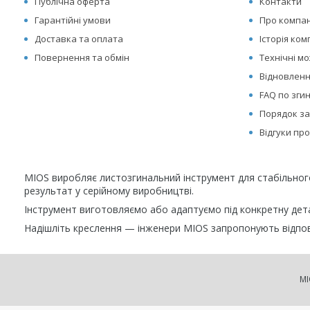
Публічна оферта
Контакти
Гарантійні умови
Про компа
Доставка та оплата
Історія ком
Повернення та обмін
Технічні м
Відновленн
FAQ по зги
Порядок за
Відгуки пр
MIOS виробляє листозгинальний інструмент для стабільно
результат у серійному виробництві.
Інструмент виготовляємо або адаптуємо під конкретну детал
Надішліть креслення — інженери MIOS запропонують відпов