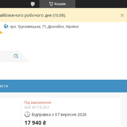
Кошик
найближчого робочого дня (10.08).
вул. Трускавецька, 71, Дрогобич, Україна
акти
Під замовлення
Код:
M.718.30.Е
Відправка з 07 вересня 2026
17 940 ₴