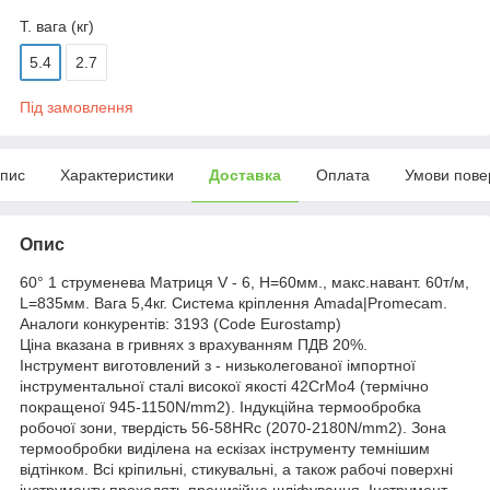
Т. вага (кг)
5.4
2.7
Під замовлення
пис
Характеристики
Доставка
Оплата
Умови пове
Опис
60° 1 струменева Матриця V - 6, H=60мм., макс.навант. 60т/м,
L=835мм. Вага 5,4кг. Система кріплення Amada|Promecam.
Аналоги конкурентів: 3193 (Code Eurostamp)
Ціна вказана в гривнях з врахуванням ПДВ 20%.
Інструмент виготовлений з - низьколегованої імпортної
інструментальної сталі високої якості 42CrMo4 (термічно
покращеної 945-1150N/mm2). Індукційна термообробка
робочої зони, твердість 56-58HRc (2070-2180N/mm2). Зона
термообробки виділена на ескізах інструменту темнішим
відтінком. Всі кріпильні, стикувальні, а також рабочі поверхні
інструменту проходять прецизійне шліфування. Інструмент