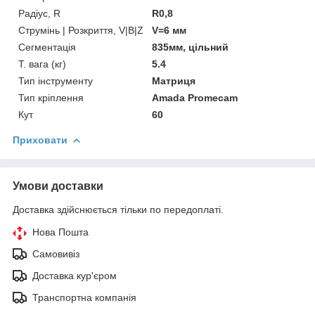
Радіус, R
R0,8
Струмінь | Розкриття, V|B|Z
V=6 мм
Сегментація
835мм, цільний
Т. вага (кг)
5.4
Тип інструменту
Матриця
Тип кріплення
Amada Promecam
Кут
60
Приховати
Умови доставки
Доставка здійснюється тільки по передоплаті.
Нова Пошта
Самовивіз
Доставка кур'єром
Транспортна компанія