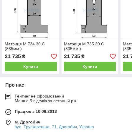
Матриця M.734.30.C
Матриця M.735.30.C
Матр
(835мм.)
(835мм.)
(835
21 735
21 735
21 
₴
₴
Купити
Купити
Про нас
Рейтинг не сформований
Менше 5 відгуків за останній рік
Працює з 10.06.2013
м. Дрогобич
вул. Трускавецька, 71, Дрогобич, Україна