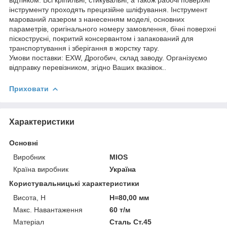
інструменту проходять прецизійне шліфування. Інструмент
марований лазером з нанесенням моделі, основних
параметрів, оригінального номеру замовлення, бічні поверхні
піскоструєні, покритий консервантом і запакований для
транспортування і зберігання в жорстку тару.
Умови поставки: EXW, Дрогобич, склад заводу. Організуємо
відправку перевізником, згідно Ваших вказівок..
Приховати
Характеристики
Основні
Виробник
MIOS
Країна виробник
Україна
Користувальницькі характеристики
Висота, H
H=80,00 мм
Макс. Навантаження
60 т/м
Матеріал
Сталь Ст.45