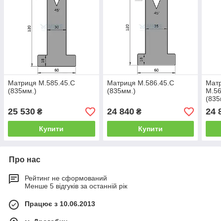
Матриця M.585.45.C
Матриця M.586.45.C
Мат
(835мм.)
(835мм.)
M.56
(835
25 530
24 840
24 
₴
₴
Купити
Купити
Про нас
Рейтинг не сформований
Менше 5 відгуків за останній рік
Працює з 10.06.2013