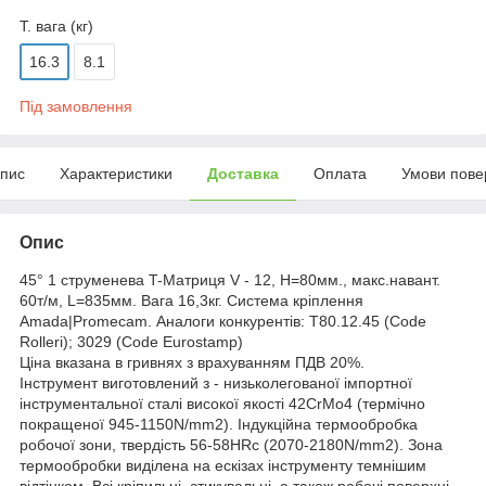
Т. вага (кг)
16.3
8.1
Під замовлення
пис
Характеристики
Доставка
Оплата
Умови пове
Опис
45° 1 струменева T-Матриця V - 12, H=80мм., макс.навант.
60т/м, L=835мм. Вага 16,3кг. Система кріплення
Amada|Promecam. Аналоги конкурентів: T80.12.45 (Code
Rolleri); 3029 (Code Eurostamp)
Ціна вказана в гривнях з врахуванням ПДВ 20%.
Інструмент виготовлений з - низьколегованої імпортної
інструментальної сталі високої якості 42CrMo4 (термічно
покращеної 945-1150N/mm2). Індукційна термообробка
робочої зони, твердість 56-58HRc (2070-2180N/mm2). Зона
термообробки виділена на ескізах інструменту темнішим
відтінком. Всі кріпильні, стикувальні, а також рабочі поверхні