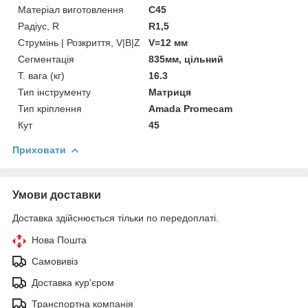
Матеріал виготовлення
C45
Радіус, R
R1,5
Струмінь | Розкриття, V|B|Z
V=12 мм
Сегментація
835мм, цільний
Т. вага (кг)
16.3
Тип інструменту
Матриця
Тип кріплення
Amada Promecam
Кут
45
Приховати
Умови доставки
Доставка здійснюється тільки по передоплаті.
Нова Пошта
Самовивіз
Доставка кур'єром
Транспортна компанія