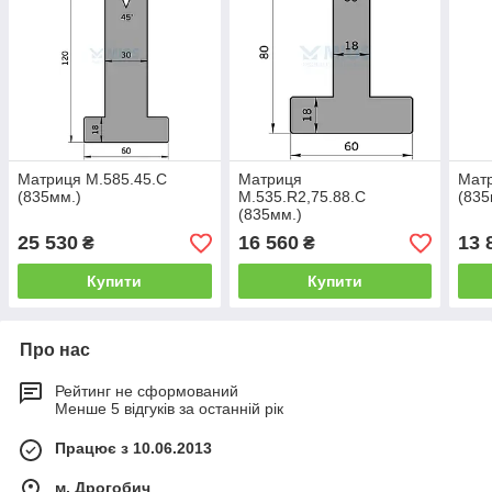
Матриця M.585.45.C
Матриця
Матр
(835мм.)
M.535.R2,75.88.C
(835
(835мм.)
25 530
16 560
13 
₴
₴
Купити
Купити
Про нас
Рейтинг не сформований
Менше 5 відгуків за останній рік
Працює з 10.06.2013
м. Дрогобич