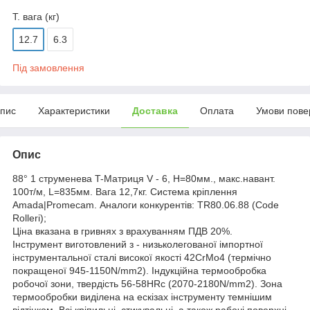
Т. вага (кг)
12.7
6.3
Під замовлення
пис
Характеристики
Доставка
Оплата
Умови пове
Опис
88° 1 струменева T-Матриця V - 6, H=80мм., макс.навант.
100т/м, L=835мм. Вага 12,7кг. Система кріплення
Amada|Promecam. Аналоги конкурентів: TR80.06.88 (Code
Rolleri);
Ціна вказана в гривнях з врахуванням ПДВ 20%.
Інструмент виготовлений з - низьколегованої імпортної
інструментальної сталі високої якості 42CrMo4 (термічно
покращеної 945-1150N/mm2). Індукційна термообробка
робочої зони, твердість 56-58HRc (2070-2180N/mm2). Зона
термообробки виділена на ескізах інструменту темнішим
відтінком. Всі кріпильні, стикувальні, а також рабочі поверхні