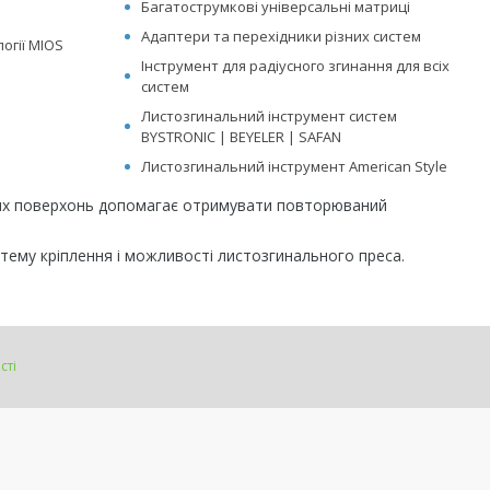
Багатострумкові універсальні матриці
Адаптери та перехідники різних систем
огії MIOS
Інструмент для радіусного згинання для всіх
систем
Листозгинальний інструмент систем
BYSTRONIC | BEYELER | SAFAN
Листозгинальний інструмент American Style
чих поверхонь допомагає отримувати повторюваний
стему кріплення і можливості листозгинального преса.
сті