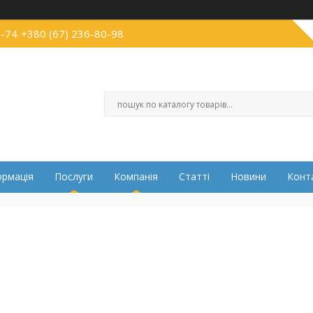
2-74
+380 (67) 236-80-98
ормація
Послуги
Компанія
Статті
Новини
Конт