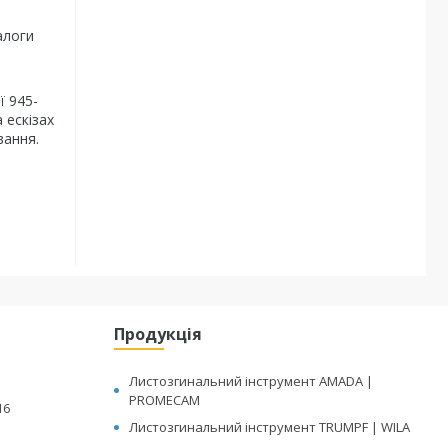
алоги
ї 945-
 ескізах
вання.
Продукція
Листозгинальний інструмент AMADA |
PROMECAM
16
Листозгинальний інструмент TRUMPF | WILA