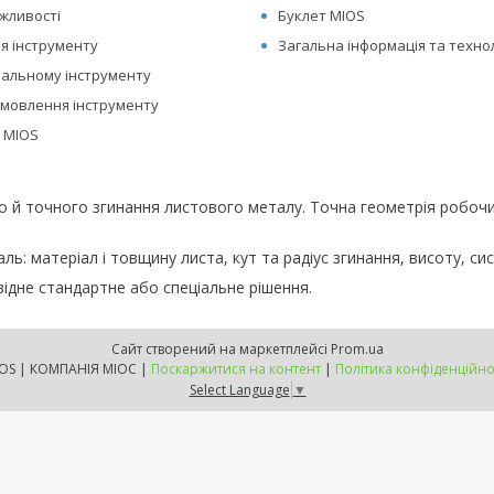
ожливості
Буклет MIOS
я інструменту
Загальна інформація та технол
нальному інструменту
мовлення інструменту
о MIOS
го й точного згинання листового металу. Точна геометрія робо
ь: матеріал і товщину листа, кут та радіус згинання, висоту, си
ідне стандартне або спеціальне рішення.
Сайт створений на маркетплейсі
Prom.ua
MIOS | КОМПАНІЯ МІОС |
Поскаржитися на контент
|
Політика конфіденційно
Select Language
▼