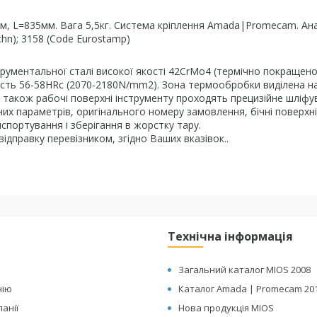
т/м, L=835мм. Вага 5,5кг. Система кріплення Amada|Promecam. Ан
chn); 3158 (Code Eurostamp)
трументальної сталі високої якості 42CrMo4 (термічно покращено
сть 56-58HRc (2070-2180N/mm2). Зона термообробки виділена на
, а також рабочі поверхні інструменту проходять прецизійне шліфу
их параметрів, оригінального номеру замовлення, бічні поверхні
спортування і зберігання в жорстку тару.
ідправку перевізником, згідно Ваших вказівок..
Технічна інформація
Загальний каталог MIOS 2008
нію
Каталог Amada | Promecam 20
панії
Нова продукція MIOS