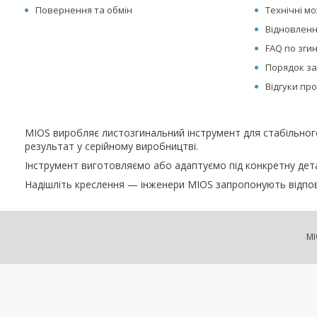
Повернення та обмін
Технічні м
Відновленн
FAQ по зги
Порядок за
Відгуки пр
MIOS виробляє листозгинальний інструмент для стабільно
результат у серійному виробництві.
Інструмент виготовляємо або адаптуємо під конкретну детал
Надішліть креслення — інженери MIOS запропонують відпов