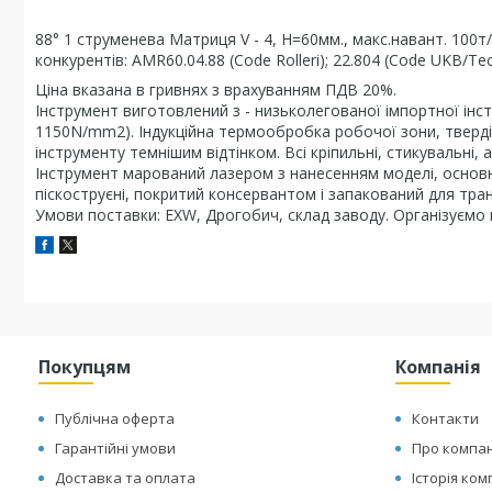
88° 1 струменева Матриця V - 4, H=60мм., макс.навант. 100
конкурентів: AMR60.04.88 (Code Rolleri); 22.804 (Code UKB/Te
Ціна вказана в гривнях з врахуванням ПДВ 20%.
Інструмент виготовлений з - низьколегованої імпортної інс
1150N/mm2). Індукційна термообробка робочої зони, тверді
інструменту темнішим відтінком. Всі кріпильні, стикувальні
Інструмент марований лазером з нанесенням моделі, основн
піскоструєні, покритий консервантом і запакований для тран
Умови поставки: EXW, Дрогобич, склад заводу. Організуємо в
Покупцям
Компанія
Публічна оферта
Контакти
Гарантійні умови
Про компа
Доставка та оплата
Історія ком