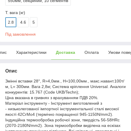
550мм, секційний, 10 сегментів
Т. вага (кг)
2.8
4.6
5
Під замовлення
пис
Характеристики
Доставка
Оплата
Умови пове
Опис
Змінні вставки 28°, R=4,0мм., H=100,00мм., макс.навант.100т/
м, L= 300мм. Вага 2,8кг, Система кріплення Universal. Аналоги
конкурентів: 15.767 (Code UKB/Techn);
Ціна вказана в гривнях з врахуванням ПДВ 20%.
Матеріал інструменту - Інструмент виготовлений з
- низьколегованої імпортної інструментальної сталі високої
якості 42CrMo4 (термічно покращеної 945-1150N/mm2).
Індукційна термообробка робочої зони, твердість 56-58HRc
(2070-2180N/mm2). Зона термообробки виділена на ескізах
інструменту темнішим відтінком. Всі кріпильні, стикувальні і