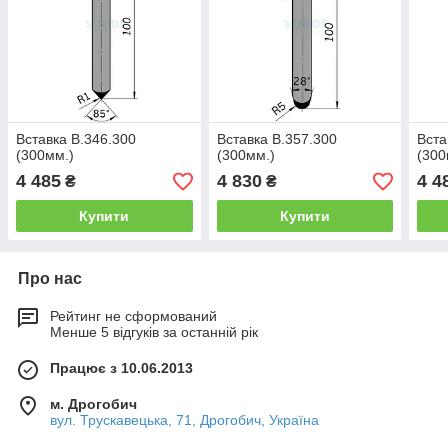
Вставка B.346.300
Вставка B.357.300
Вста
(300мм.)
(300мм.)
(300
4 485
4 830
4 4
₴
₴
Купити
Купити
Про нас
Рейтинг не сформований
Менше 5 відгуків за останній рік
Працює з 10.06.2013
м. Дрогобич
вул. Трускавецька, 71, Дрогобич, Україна