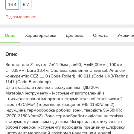
13.4
6.7
Під замовлення
Опис
Характеристики
Доставка
Оплата
Умови п
Опис
Вставка для Z-гнуття, Z=11,0мм., a=90, H=45,00мм., 100т/м,
L= 835мм. Вага 13,4кг, Система кріплення Universal. Аналоги
конкурентів: СEZ 11.0 (Code Rolleri); 40.611 (Code UKB/Techn);
1147 (Code Eurostamp)
Ціна вказана в гривнях з врахуванням ПДВ 20%.
Матеріал інструменту - Інструмент виготовлений з
- низьколегованої імпортної інструментальної сталі високої
якості 42CrMo4 (термічно покращеної 945-1150N/mm2).
Індукційна термообробка робочої зони, твердість 56-58HRc
(2070-2180N/mm2). Зона термообробки виділена на ескізах
інструменту темнішим відтінком. Всі кріпильні, стикувальні і
робочі поверхні інструменту проходять прецизійну шліфовку.
Інструмент марований лазером з нанесенням моделі,