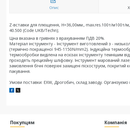
Опис
Х
Z-вставки для плющення, H=36,00мм., max.res.100т/м100т/м, L
40.500 (Code UKB/Techn);
Ціна вказана в гривнях з врахуванням ПДВ 20%.
Матеріал інструменту - Інструмент виготовлений з - низько
(термічно покращеної 945-1150N/mm2). Індукційна термооб
термообробки виділена на ескізах інструменту темнішим відті
проходять прецизійну шліфовку. Інструмент марований лазе
замовлення бічні поверхні захищені піскоструєм, покритий 
пакування.
Умови поставки: EXW, Дрогобич, склад заводу. Організуємо в
Покупцям
Компанія