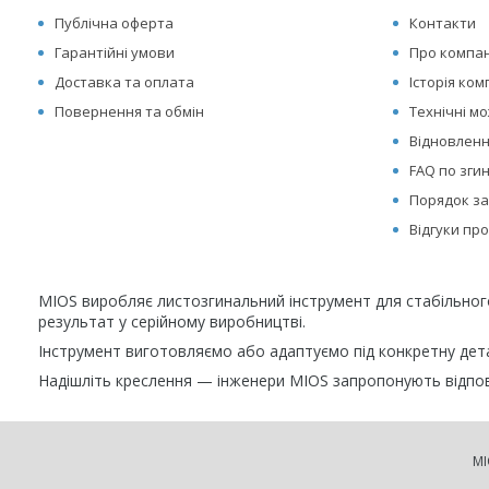
Публічна оферта
Контакти
Гарантійні умови
Про компа
Доставка та оплата
Історія ком
Повернення та обмін
Технічні м
Відновленн
FAQ по зги
Порядок за
Відгуки пр
MIOS виробляє листозгинальний інструмент для стабільно
результат у серійному виробництві.
Інструмент виготовляємо або адаптуємо під конкретну детал
Надішліть креслення — інженери MIOS запропонують відпов