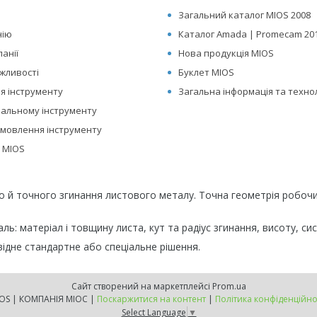
Загальний каталог MIOS 2008
нію
Каталог Amada | Promecam 20
панії
Нова продукція MIOS
ожливості
Буклет MIOS
я інструменту
Загальна інформація та технол
нальному інструменту
мовлення інструменту
о MIOS
го й точного згинання листового металу. Точна геометрія робо
ь: матеріал і товщину листа, кут та радіус згинання, висоту, си
ідне стандартне або спеціальне рішення.
Сайт створений на маркетплейсі
Prom.ua
MIOS | КОМПАНІЯ МІОС |
Поскаржитися на контент
|
Політика конфіденційно
Select Language
▼