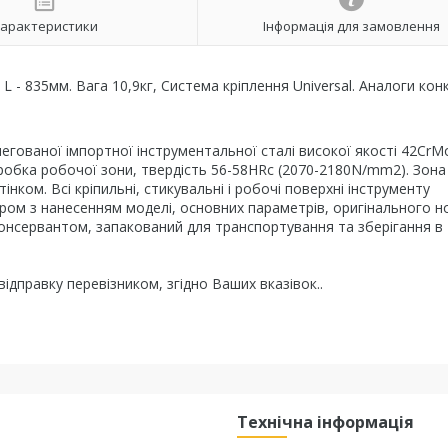
арактеристики
Інформація для замовлення
 - 835мм. Вага 10,9кг, Система кріплення Universal. Аналоги конк
легованої імпортної інструментальної сталі високої якості 42CrM
робка робочої зони, твердість 56-58HRc (2070-2180N/mm2). Зона
нком. Всі кріпильні, стикувальні і робочі поверхні інструменту
ром з нанесенням моделі, основних параметрів, оригінального 
консервантом, запакований для транспортування та зберігання в
ідправку перевізником, згідно Ваших вказівок..
Технічна інформація