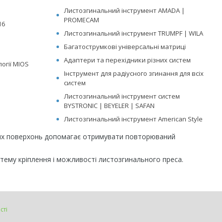
Листозгинальний інструмент AMADA |
PROMECAM
16
Листозгинальний інструмент TRUMPF | WILA
Багатострумкові універсальні матриці
Адаптери та перехідники різних систем
огії MIOS
Інструмент для радіусного згинання для всіх
систем
Листозгинальний інструмент систем
BYSTRONIC | BEYELER | SAFAN
Листозгинальний інструмент American Style
чих поверхонь допомагає отримувати повторюваний
стему кріплення і можливості листозгинального преса.
сті