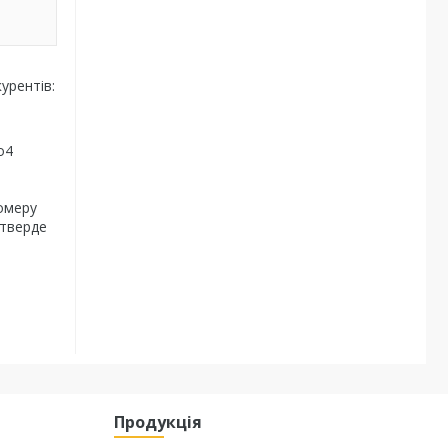
урентів:
o4
номеру
 тверде
Продукція