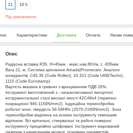
21
10.5
Під замовлення
пис
Характеристики
Доставка
Оплата
Умови пове
Опис
Радіусна вставка R35, H=45мм., макс.нав.80т/м, L -835мм.
Вага 21, кг, Система кріплення Amada|Promecam. Аналоги
конкурентів: С45.35 (Code Rolleri); 10.321 (Code UKB/Techn);
1115 (Code Eurostamp)
Вартість вказана в гривнях з врахуванням ПДВ 20%.
Інструмент виготовлений з - низьколегованої імпортної
інструментальної сталі високої якості 42CrMo4 (термічно
покращеної 945-1150N/mm2). Індукційна термообробка
робочої зони, твердість 56-58HRc (2070-2180N/mm2). Зона
термообробки виділена на ескізах інструменту темнішим
відтінком. Всі кріпильні, стикувальні та рабочі поверхні
інструменту прецизійно шліфовані. Інструмент марований
лазером з нанесенням моделі, основних параметрів,