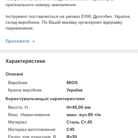
оригінального номеру замовлення.
Інструмент поставляється на умовах EXW, Дрогобич, Україна,
склад виробника. По Вашій вказівці організуємо відправку
перевізником.
Приховати
Характеристики
Основні
Виробник
MIOS
Країна виробник
Україна
Користувальницькі характеристики
Висота, H
H=45,00 мм
Макс. Навантаження
макс. вус.80 т/м
Матеріал
Сталь Ст.45
Матеріал виготовлення
C45
Радіус для пуансонів, R
R=35